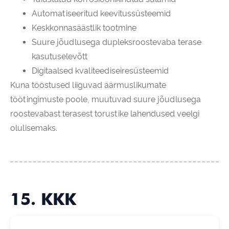
Automatiseeritud keevitussüsteemid
Keskkonnasäästlik tootmine
Suure jõudlusega dupleksroostevaba terase
kasutuselevõtt
Digitaalsed kvaliteediseiresüsteemid
Kuna tööstused liiguvad äärmuslikumate
töötingimuste poole, muutuvad suure jõudlusega
roostevabast terasest torustike lahendused veelgi
olulisemaks.
15. KKK