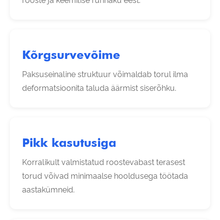
rooste ja keemilise rünnaku eest.
Kõrgsurvevõime
Paksuseinaline struktuur võimaldab torul ilma
deformatsioonita taluda äärmist siserõhku.
Pikk kasutusiga
Korralikult valmistatud roostevabast terasest
torud võivad minimaalse hooldusega töötada
aastakümneid.