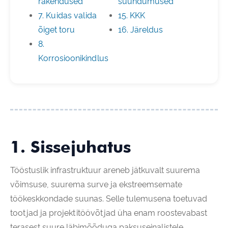
rakendused
suundumused
7. Kuidas valida
15. KKK
õiget toru
16. Järeldus
8.
Korrosioonikindlus
1. Sissejuhatus
Tööstuslik infrastruktuur areneb jätkuvalt suurema
võimsuse, suurema surve ja ekstreemsemate
töökeskkondade suunas. Selle tulemusena toetuvad
tootjad ja projektitöövõtjad üha enam roostevabast
terasest suure läbimõõduga paksuseinalistele