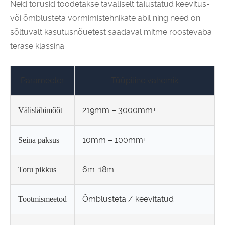
Neid torusid toodetakse tavaliselt täiustatud keevitus-
või õmblusteta vormimistehnikate abil ning need on
sõltuvalt kasutusnõuetest saadaval mitme roostevaba
terase klassina.
Parameeter
Tüüpiline vahemik
219mm – 3000mm+
Välisläbimõõt
10mm – 100mm+
Seina paksus
6m-18m
Toru pikkus
Õmblusteta / keevitatud
Tootmismeetod