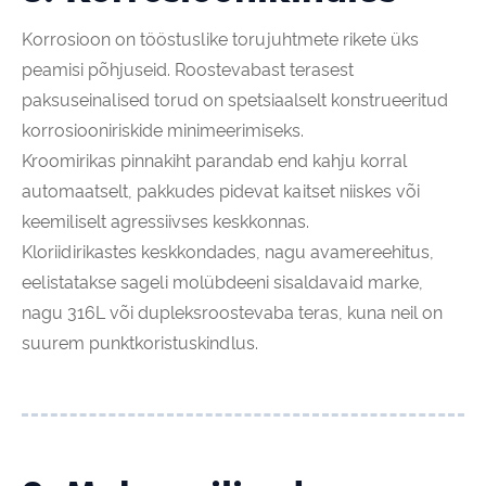
Korrosioon on tööstuslike torujuhtmete rikete üks
peamisi põhjuseid. Roostevabast terasest
paksuseinalised torud on spetsiaalselt konstrueeritud
korrosiooniriskide minimeerimiseks.
Kroomirikas pinnakiht parandab end kahju korral
automaatselt, pakkudes pidevat kaitset niiskes või
keemiliselt agressiivses keskkonnas.
Kloriidirikastes keskkondades, nagu avamereehitus,
eelistatakse sageli molübdeeni sisaldavaid marke,
nagu 316L või dupleksroostevaba teras, kuna neil on
suurem punktkoristuskindlus.