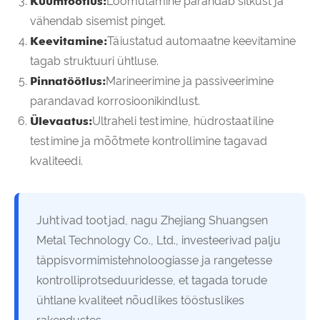
Kuumtöötlus:
Lõõmutamine parandab sitkust ja
vähendab sisemist pinget.
Keevitamine:
Täiustatud automaatne keevitamine
tagab struktuuri ühtluse.
Pinnatöötlus:
Marineerimine ja passiveerimine
parandavad korrosioonikindlust.
Ülevaatus:
Ultraheli testimine, hüdrostaatiline
testimine ja mõõtmete kontrollimine tagavad
kvaliteedi.
Juhtivad tootjad, nagu Zhejiang Shuangsen
Metal Technology Co., Ltd., investeerivad palju
täppisvormimistehnoloogiasse ja rangetesse
kontrolliprotseduuridesse, et tagada torude
ühtlane kvaliteet nõudlikes tööstuslikes