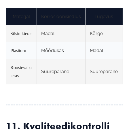
Materjal
Korrosioonikindlus
Tugevus
Madal
Kõrge
Süsinikteras
Mõõdukas
Madal
Plasttoru
Roostevaba
Suurepärane
Suurepärane
teras
11. Kvaliteedikontrolli