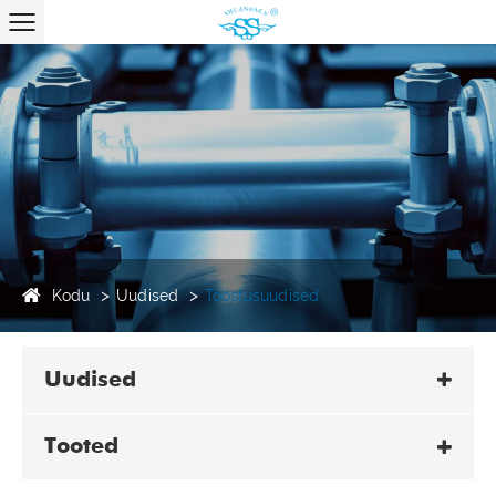
Kodu
Uudised
Tööstusuudised
Uudised
Tooted