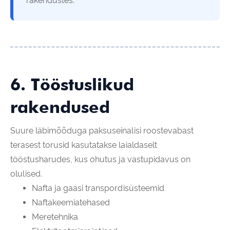
rakendustes.
6. Tööstuslikud
rakendused
Suure läbimõõduga paksuseinalisi roostevabast
terasest torusid kasutatakse laialdaselt
tööstusharudes, kus ohutus ja vastupidavus on
olulised.
Nafta ja gaasi transpordisüsteemid
Naftakeemiatehased
Meretehnika