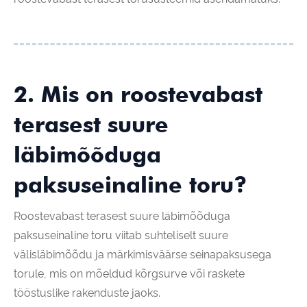
2. Mis on roostevabast
terasest suure
läbimõõduga
paksuseinaline toru?
Roostevabast terasest suure läbimõõduga
paksuseinaline toru viitab suhteliselt suure
välisläbimõõdu ja märkimisväärse seinapaksusega
torule, mis on mõeldud kõrgsurve või raskete
tööstuslike rakenduste jaoks.