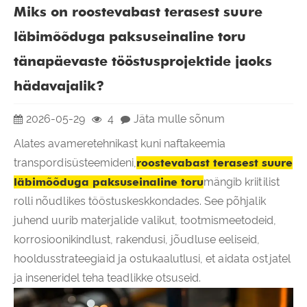
Miks on roostevabast terasest suure
läbimõõduga paksuseinaline toru
tänapäevaste tööstusprojektide jaoks
hädavajalik?
2026-05-29
4
Jäta mulle sõnum
Alates avameretehnikast kuni naftakeemia
transpordisüsteemideni,
roostevabast terasest suure
läbimõõduga paksuseinaline toru
mängib kriitilist
rolli nõudlikes tööstuskeskkondades. See põhjalik
juhend uurib materjalide valikut, tootmismeetodeid,
korrosioonikindlust, rakendusi, jõudluse eeliseid,
hooldusstrateegiaid ja ostukaalutlusi, et aidata ostjatel
ja inseneridel teha teadlikke otsuseid.