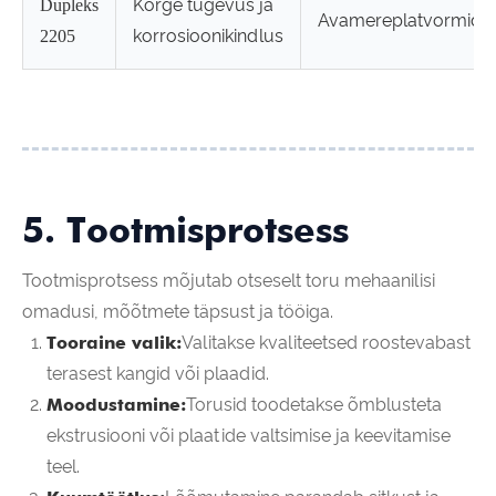
Kõrge tugevus ja
Dupleks
Avamereplatvormid
korrosioonikindlus
2205
5. Tootmisprotsess
Tootmisprotsess mõjutab otseselt toru mehaanilisi
omadusi, mõõtmete täpsust ja tööiga.
Tooraine valik:
Valitakse kvaliteetsed roostevabast
terasest kangid või plaadid.
Moodustamine:
Torusid toodetakse õmblusteta
ekstrusiooni või plaatide valtsimise ja keevitamise
teel.