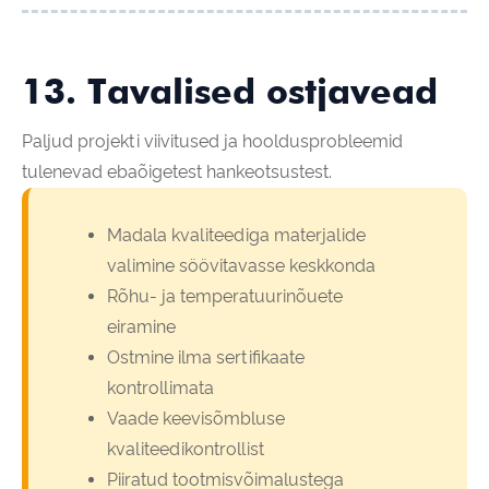
13. Tavalised ostjavead
Paljud projekti viivitused ja hooldusprobleemid
tulenevad ebaõigetest hankeotsustest.
Madala kvaliteediga materjalide
valimine söövitavasse keskkonda
Rõhu- ja temperatuurinõuete
eiramine
Ostmine ilma sertifikaate
kontrollimata
Vaade keevisõmbluse
kvaliteedikontrollist
Piiratud tootmisvõimalustega