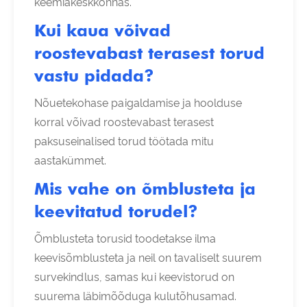
keemiakeskkonnas.
Kui kaua võivad
roostevabast terasest torud
vastu pidada?
Nõuetekohase paigaldamise ja hoolduse
korral võivad roostevabast terasest
paksuseinalised torud töötada mitu
aastakümmet.
Mis vahe on õmblusteta ja
keevitatud torudel?
Õmblusteta torusid toodetakse ilma
keevisõmblusteta ja neil on tavaliselt suurem
survekindlus, samas kui keevistorud on
suurema läbimõõduga kulutõhusamad.