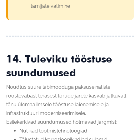
tarnijate valimine
14. Tuleviku tööstuse
suundumused
Nõudlus suure läbimõõduga paksuseinaliste
roostevabast terasest torude järele kasvab jätkuvalt
tänu ülemaailmsele tööstuse laienemisele ja
infrastruktuuri moderniseerimisele.
Esilekerkivad suundumused hõlmavad järgmist:
Nutikad tootmistehnoloogiad
Täiustatud korrosioonikindlad sulamid