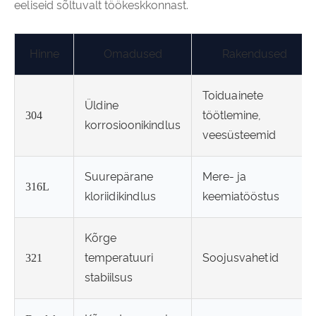
eeliseid sõltuvalt töökeskkonnast.
Hinne
Omadused
Rakendused
Toiduainete
Üldine
töötlemine,
304
korrosioonikindlus
veesüsteemid
Suurepärane
Mere- ja
316L
kloriidikindlus
keemiatööstus
Kõrge
temperatuuri
Soojusvahetid
321
stabiilsus