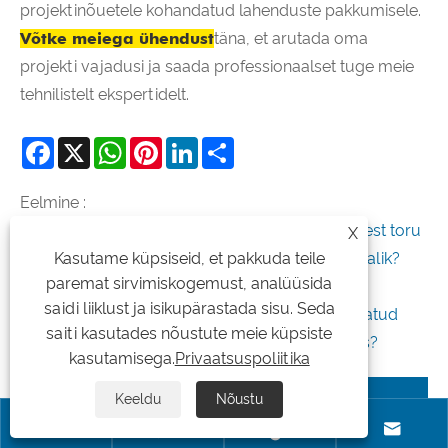
projektinõuetele kohandatud lahenduste pakkumisele.
Võtke meiega ühendust
täna, et arutada oma
projekti vajadusi ja saada professionaalset tuge meie
tehnilistelt ekspertidelt.
Facebook
X
WhatsApp
Pinterest
LinkedIn
Share
Eelmine :
Miks on automootorrataste roostevabast terasest toru
X
Kasutame küpsiseid, et pakkuda teile
tänapäevaste sõidukite jõudluse jaoks hädavajalik?
paremat sirvimiskogemust, analüüsida
Edasi :
saidi liiklust ja isikupärastada sisu. Seda
Kas teie roostevabast terasest tööstuslik keevitatud
saiti kasutades nõustute meie küpsiste
toru sobib kõrgel temperatuuril teenindamiseks?
kasutamisega.
Privaatsuspoliitika
Seotud uudised
Keeldu
Nõustu



