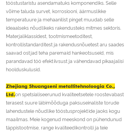
tööstustaristu asendamatuks komponendiks. Selle
võime taluda survet, korrosiooni, äärmuslikke
temperatuure ja mehaanilist pinget muudab selle
ideaalseks nõudlikeks rakendusteks mitmes sektoris.
Materjaliklassidest, tootmismeetoditest,
kontrollistandarditest ja rakendusnõuetest aru saades
saavad ostjad teha paremaid hankeotsuseid, mis
parandavad töö efektiivsust ja vähendavad pikaajalisi
hoolduskulusid.
Zhejiang Shuangseni metallitehnoloogia Co.,
Ltd.
on spetsialiseerunud kvaliteetsetele roostevabast
terasest suure läbimõõduga paksuseinaliste torude
lahendustele nõudlike tööstusprojektide jaoks kogu
maailmas. Meie kogenud meeskond on pühendunud
täppistootmise, range kvaliteedikontrolli ja teie