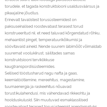
torudele, et tagada konstruktsiooni usaldusväärsus ja
pikaajaline jõudlus.
Erinevalt tavalistest torusüsteemidest on
paksuseinalised roostevabast terasest torud
konstrueeritud nii, et need taluvad kõrgendatud rõhku,
mehaanilist pinget, temperatuurikõikumisi ja
söövitavaid aineid. Nende suurem läbimõõt võimaldab
suuremat voolukiirust, säilitades samas
konstruktsiooni terviklikkuse
kaugtranspordisüsteemides.
Sellised tööstusharud nagu nafta ja gaas,
keemiatöötlemine, mereehitus, magestamine,
tuumaenergia ja raskeehitus nõuavad
torustikulahendusi, mis vähendavad rikkeohtu ja
hoolduskulusid. Siin muutuvad esmaklassilised
roostevabast terasest torusüsteemid asendamatuks.