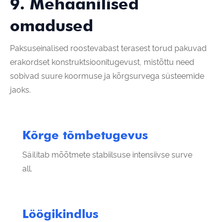
9. Mehaanilised
omadused
Paksuseinalised roostevabast terasest torud pakuvad
erakordset konstruktsioonitugevust, mistõttu need
sobivad suure koormuse ja kõrgsurvega süsteemide
jaoks.
Kõrge tõmbetugevus
Säilitab mõõtmete stabiilsuse intensiivse surve
all.
Löögikindlus