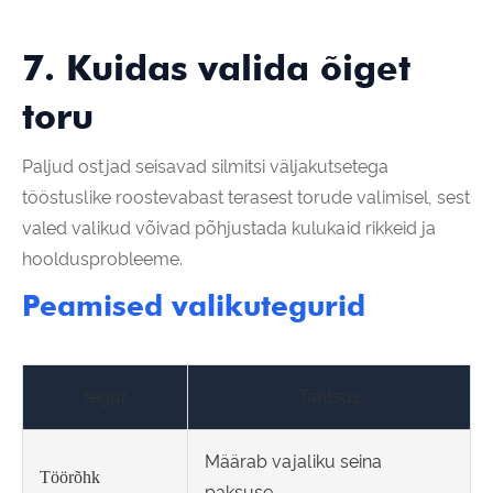
7. Kuidas valida õiget
toru
Paljud ostjad seisavad silmitsi väljakutsetega
tööstuslike roostevabast terasest torude valimisel, sest
valed valikud võivad põhjustada kulukaid rikkeid ja
hooldusprobleeme.
Peamised valikutegurid
tegur
Tähtsus
Määrab vajaliku seina
Töörõhk
paksuse